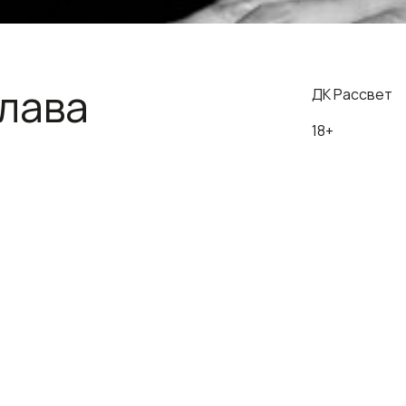
лава
ДК Рассвет
18+