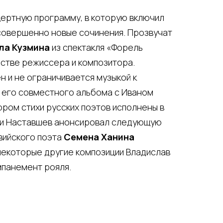
ертную программу, в которую включил
 совершенно новые сочинения. Прозвучат
ла Кузмина
из спектакля «Форель
естве режиссера и композитора.
 и не ограничивается музыкой к
з его совместного альбома с Иваном
ором стихи русских поэтов исполнены в
ки Наставшев анонсировал следующую
вийского поэта
Семена Ханина
 некоторые другие композиции Владислав
мпанемент рояля.