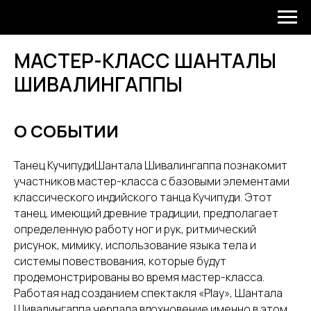
МАСТЕР-КЛАСС ШАНТАЛЫ
ШИВАЛИНГАППЫ
О СОБЫТИИ
Танец КучипудиШантала Шивалингаппа познакомит
участников мастер-класса с базовыми элементами
классического индийского танца Кучипуди. Этот
танец, имеющий древние традиции, предполагает
определенную работу ног и рук, ритмический
рисунок, мимику, использование языка тела и
системы повествования, которые будут
продемонстрированы во время мастер-класса.
Работая над созданием спектакля «Play», Шантала
Шивалингаппа черпала вдохновение именно в этом