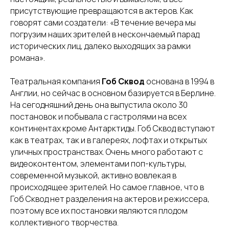
присутствующие превращаются в актеров. Как
говорят сами создатели: «В течение вечера мы
погрузим наших зрителей в нескончаемый парад
исторических лиц, далеко выходящих за рамки
романа».
Театральная компания
Гоб Сквод
основана в 1994 в
Англии, но сейчас в основном базируется в Берлине.
На сегодняшний день она выпустила около 30
постановок и побывала с гастролями на всех
континентах кроме Антарктиды. Гоб Сквод вступают
как в театрах, так и в галереях, лофтах и открытых
уличных пространствах. Очень много работают с
видеоконтентом, элементами поп-культуры,
современной музыкой, активно вовлекая в
происходящее зрителей. Но самое главное, что в
Гоб Сквод нет разделения на актеров и режиссера,
поэтому все их постановки являются плодом
коллективного творчества.