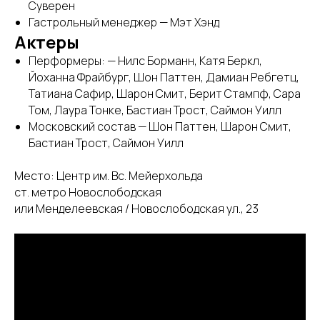
Суверен
Гастрольный менеджер — Мэт Хэнд
Актеры
Перформеры: — Нилс Борманн, Катя Беркл,
Йоханна Фрайбург, Шон Паттен, Дамиан Ребгетц,
Татиана Сафир, Шарон Смит, Берит Стампф, Сара
Том, Лаура Тонке, Бастиан Трост, Саймон Уилл
Московский состав — Шон Паттен, Шарон Смит,
Бастиан Трост, Саймон Уилл
Место: Центр им. Вс. Мейерхольда
ст. метро Новослободская
или Менделеевская / Новослободская ул., 23