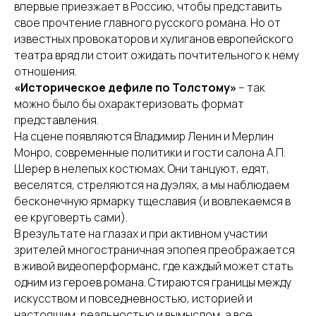
впервые приезжает в Россию, чтобы представить
свое прочтение главного русского романа. Но от
известных провокаторов и хулиганов европейского
театра вряд ли стоит ожидать почтительного к нему
отношения.
«Историческое дефиле по Толстому»
– так
можно было бы охарактеризовать формат
представления.
На сцене появляются Владимир Ленин и Мерлин
Монро, современные политики и гости салона А.П.
Шерер в нелепых костюмах. Они танцуют, едят,
веселятся, стреляются на дуэлях, а мы наблюдаем
бесконечную ярмарку тщеславия (и вовлекаемся в
ее круговерть сами).
В результате на глазах и при активном участии
зрителей многостраничная эпопея преображается
в живой видеоперформанс, где каждый может стать
одним из героев романа. Стираются границы между
искусством и повседневностью, историей и
настоящим, реальностью и вымыслом, а все