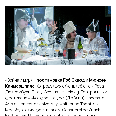
«Война и мир» –
постановка Гоб Сквод и Мюнхен
Каммершпиле
. Копродукция с Фольксбюне и Роза-
Люксембург-Плац , Schauspiel Leipzig, Театральным
фестивалем «Конфронтация» (Люблин), Lancaster
Arts at Lancaster University, Malthouse Theatre и
Мельбурнским фестивалем, Gessnerallee Zürich,
Nottingham Playhouse и Teatro Национальным