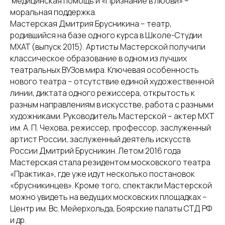
медицинская помощь и «Признание в любви» –
моральная поддержка.
Мастерская Дмитрия Брусникина – театр,
родившийся на базе одного курса в Школе-Студии
МХАТ (выпуск 2015). Артисты Мастерской получили
классическое образование в одном из лучших
театральных ВУЗов мира. Ключевая особенность
нового театра – отсутствие единой художественной
линии, диктата одного режиссера, открытость к
разным направлениям в искусстве, работа с разными
художниками. Руководитель Мастерской – актер МХТ
им. А. П. Чехова, режиссер, профессор, заслуженный
артист России, заслуженный деятель искусств
России Дмитрий Брусникин. Летом 2016 года
Мастерская стала резидентом московского театра
«Практика», где уже идут несколько постановок
«брусникинцев». Кроме того, спектакли Мастерской
можно увидеть на ведущих московских площадках –
Центр им. Вс. Мейерхольда, Боярские палаты СТД РФ
и др.