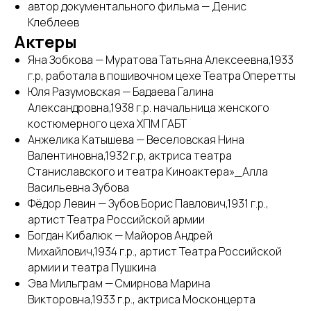
автор документального фильма — Денис
Клеблеев
Актеры
Яна Зобкова — Муратова Татьяна Алексеевна,1933
г.р, работала в пошивочном цехе Театра Оперетты
Юля Разумовская — Бадаева Галина
Александровна,1938 г.р. начальница женского
костюмерного цеха ХПМ ГАБТ
Анжелика Катышева — Веселовская Нина
Валентиновна,1932 г.р, актриса театра
Станиславского и театра Киноактера»_Алла
Васильевна Зубова
Фёдор Левин — Зубов Борис Павлович,1931 г.р.,
артист Театра Российской армии
Богдан Кибалюк — Майоров Андрей
Михайлович,1934 г.р., артист Театра Российской
армии и театра Пушкина
Эва Мильграм — Смирнова Марина
Викторовна,1933 г.р., актриса Москонцерта