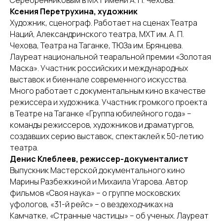
Ксения Перетрухина, художник
Художник, сценограф. Работает на сценах Театра
Наций, Александринского театра, МХТ им. А. П.
Чехова, Театра на Таганке, ТЮЗа им. Брянцева.
Лауреат национальной теаральной премии «Золотая
Маска». Участник российских и международных
выставок и биеннале современного искусства.
Много работает с документальным кино в качестве
режиссера и художника. Участник громкого проекта
в Театре на Таганке «Группа юбилейного года» –
команды режиссеров, художников и драматургов,
создавших серию выставок, спектаклей к 50-летию
театра.
Денис Клеблеев, режиссер-документалист
Выпускник Мастерской документального кино
Марины Разбежкиной и Михаила Угарова. Автор
фильмов «Своя наука» – о группе московских
уфологов, «31-й рейс» – о вездеходчиках на
Камчатке, «Странные частицы» – об ученых. Лауреат