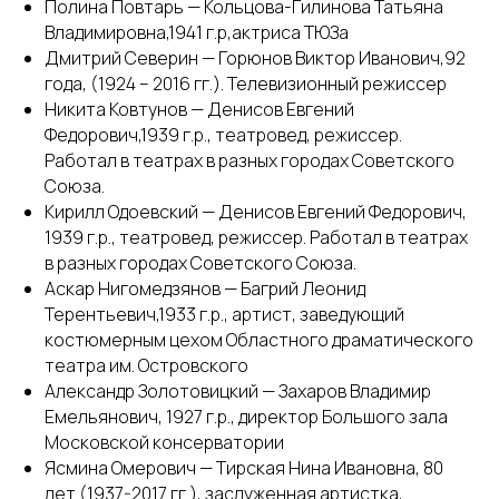
Полина Повтарь — Кольцова-Гилинова Татьяна
Владимировна,1941 г.р,актриса ТЮЗа
Дмитрий Северин — Горюнов Виктор Иванович,92
года, (1924 – 2016 гг.). Телевизионный режиссер
Никита Ковтунов — Денисов Евгений
Федорович,1939 г.р., театровед, режиссер.
Работал в театрах в разных городах Советского
Союза.
Кирилл Одоевский — Денисов Евгений Федорович,
1939 г.р., театровед, режиссер. Работал в театрах
в разных городах Советского Союза.
Аскар Нигомедзянов — Багрий Леонид
Терентьевич,1933 г.р., артист, заведующий
костюмерным цехом Областного драматического
театра им. Островского
Александр Золотовицкий — Захаров Владимир
Емельянович, 1927 г.р., директор Большого зала
Московской консерватории
Ясмина Омерович — Тирская Нина Ивановна, 80
лет (1937-2017 гг.), заслуженная артистка,