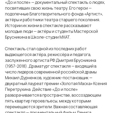
«До и после» — документальный спектакль о людях,
посвятивших свою жизнь театру. Его герои —
подопечные Благотворительного фонда «Артист»,
актёры и работники театра старшего поколения.
Истории их жизни в спектакле рассказывают
молодые люди — актёры и студенты Мастерской
Брусникина в Школе-студии МХАТ.
Спектакль стал одной из последних работ
выдающегося актёра, режиссёра и педагога,
заслуженного артиста РФ Дмитрия Брусникина
(1957-2018). Драматург спектакля — входящий в
число лидеров современной российской драмы
Михаил Дурненков, художник-постановщик —
двукратный лауреат премии «Золотая Маска» Ксения
Перетрухина. Действие «До и после»
разворачивается в пространстве, воссоздающем
пять квартир героев пьесы, между которыми
перемещаются зрители. Важная составляющая
спектакля — документальный фильм Дениса