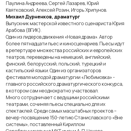
Паулина Андреева, Сергей Лазарев, Юрий
Квятковский, Алексей Розин, Игорь Хрипунов.
Михаил Дурненков, драматург
Выпускник мастерской известного сценариста Юрия
Арабова (ВГИК).
Один из лидеров движения «Новая драма». Автор
более пятнадцати пьес и киносценариев. Пьесы идут
в репертуаре множества российских и европейских
театров, переведены на немецкий, английский,
финский, белорусский, польский, турецкий и
кастильский языки. Один из организаторов
фестиваля молодой драматургии «Любимовка» -
главного российского драматургического конкурса,
в котором сам неоднократно участвовал.
Много сотрудничает с ведущими российскими
театрами, сочиняя пьесы специально для их
спектаклей. Среди самых масштабных проектов –
вечер-посвящение 150-летию Станиславского «Вне
системы», поставленный Кириллом
Серебренниковым в МХТ имени А. П. Чехова.