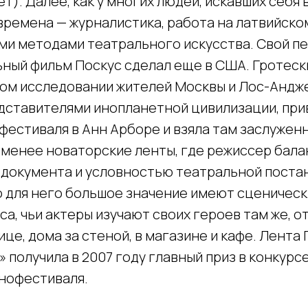
т). Далее, как у многих людей, искавших себя 
времена — журналистика, работа на латвийско
ми методами театрального искусства. Свой п
ный фильм Поскус сделал еще в США. Гротеск
вом исследовании жителей Москвы и Лос-Андж
дставителями инопланетной цивилизации, при
естиваля в Анн Арборе и взяла там заслуженн
 менее новаторские ленты, где режиссер бал
документа и условностью театральной постан
то для него большое значение имеют сценичес
а, чьи актеры изучают своих героев там же, о
лице, дома за стеной, в магазине и кафе. Лента
получила в 2007 году главный приз в конкурс
нофестиваля.