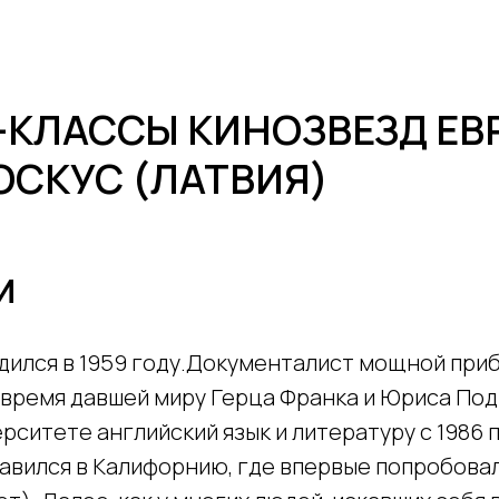
Проекты
Школа
Подать заявку
Курс
Арх
-КЛАССЫ КИНОЗВЕЗД ЕВ
ОСКУС (ЛАТВИЯ)
И
дился в 1959 году.Документалист мощной при
 время давшей миру Герца Франка и Юриса Под
рситете английский язык и литературу с 1986 п
авился в Калифорнию, где впервые попробовал