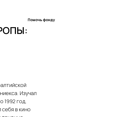
ив
Рус
En
Помочь фонду
РОПЫ:
балтийской
ниекса. Изучал
о 1992 год,
 себя в кино