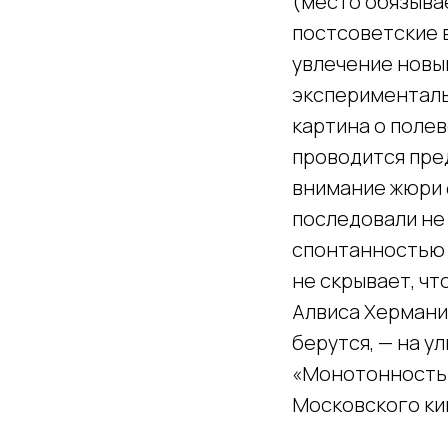
(место обязывае
постсоветские 
увлечение новы
эксперименталь
картина о поле
проводится пре
внимание жюри ф
последовали не
спонтанностью 
не скрывает, ч
Алвиса Херманис
берутся, — на у
«Монотонность» 
Московского ки