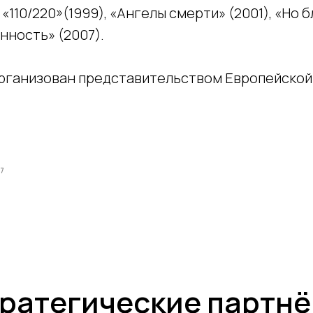
«110/220»(1999), «Ангелы смерти» (2001), «Но б
нность» (2007).
рганизован представительством Европейской
7
ратегические партн