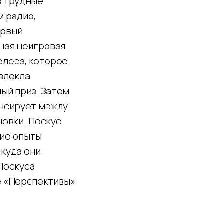
в трудные
м радио,
ервый
ная неигровая
елеса, которое
влекла
ый приз. Затем
ансирует между
овки. Поскус
кие опыты
ткуда они
 Поскуса
е «Перспективы»