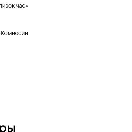
лизок час»
 Комиссии
ёры