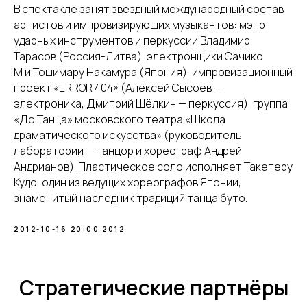
В спектакле занят звездный международный состав
артистов и импровизирующих музыкантов: мэтр
ударных инструментов и перкуссии Владимир
Тарасов (Россия-Литва), электронщики Сачико
М и Тошимару Накамура (Япония), импровизационный
проект «ERROR 404» (Алексей Сысоев —
электроника, Дмитрий Щёлкин — перкуссия), группа
«До Танца» московского театра «Школа
драматического искусства» (руководитель
лаборатории — танцор и хореограф Андрей
Андрианов). Пластическое соло исполняет Такетеру
Кудо, один из ведущих хореографов Японии,
знаменитый наследник традиций танца буто.
2012-10-16 20:00
2012
Стратегические партнёры