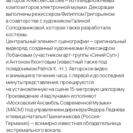
авторов. Алексей Сысоев — из плеяды ключевых
композиторов электронной музыки. Декорации
выполнены режиссером Филиппом Григорьяном
в соавторстве с художником Галиной
Солодовниковой, которая также разработала
костюмы.
Центральный элемент сценографии — оригинальный
видеоряд, созданный художниками Александром
Лобановым (участником арт-группы «Синий Суп»)
и Антоном Яхонтовым (известный также под
псевдонимом Patrick K. -H. ). Авторское видео
и анимация в течение часа, с первой и до последней
минуты представления, проецируются
на установленную на сцене 15-метровую циклораму.
Произведение «Над лунами» исполняют
«Московский Ансамбль Современной Музыки»
(МАСМ) под управлением дирижера Федора Леднева
и певица Наталья Пшеничникова (Россия-
Германия) — всемирно известная обладательница
экстремального вокала.