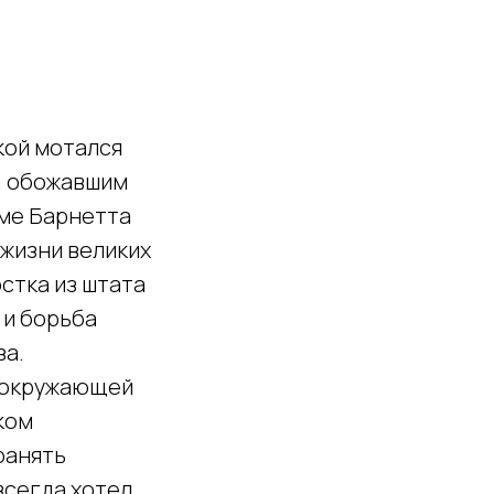
кой мотался
, обожавшим
ьме Барнетта
жизни великих
стка из штата
 и борьба
за.
ю окружающей
ком
ранять
всегда хотел