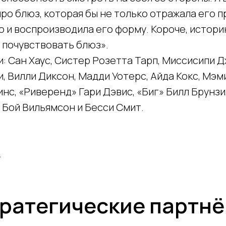
ро блюз, которая бы не только отражала его 
о и воспроизводила его форму. Короче, истори
 почувствовать блюз».
: Сан Хаус, Систер Розетта Тарп, Миссисипи Д
, Вилли Диксон, Мадди Уотерс, Айда Кокс, Мэм
нс, «Риверенд» Гари Дэвис, «Биг» Билл Брунз
 Бой Вильямсон и Бесси Смит.
7
ратегические партн