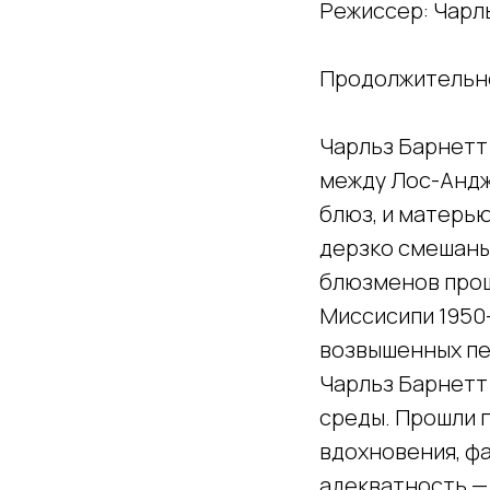
Режиссер: Чарл
Продолжительно
Чарльз Барнетт 
между Лос-Андж
блюз, и матерью
дерзко смешаны
блюзменов прош
Миссисипи 1950
возвышенных пе
Чарльз Барнетт
среды. Прошли г
вдохновения, фа
адекватность — 