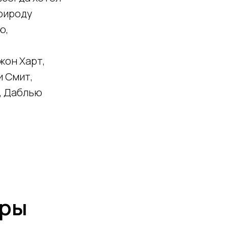
природу
ю,
жон Харт,
и Смит,
и, Даблью
ёры