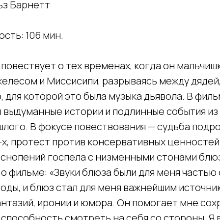
ьз Барнетт
сть: 106 мин.
повествует о тех временах, когда он мальчиш
елесом и Миссисипи, разрываясь между дядей
, для которой это была музыка дьявола. В фил
 выдуманные истории и подлинные события из 
лого. В фокусе повествования — судьба подро
-х, протест против консервативных ценностей
снопений госпела с низменными стонами блю
 о фильме: «Звуки блюза были для меня часть
оды, и блюз стал для меня важнейшим источни
нтазий, иронии и юмора. Он помогает мне сох
способность смотреть на себя со стороны. Я 