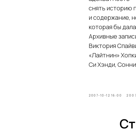
снять историю п
и содержание, н
которая бы дала
Архивные записи
Виктория Спайви
«Лайтнин» Хопки
Си Хэнди, Сонни
2007-10-12 16:00
200
Ст