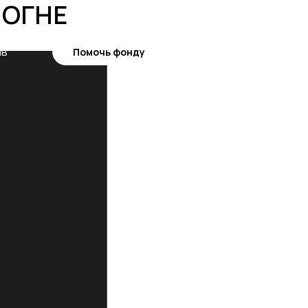
 ОГНЕ
ив
Рус
En
Помочь фонду