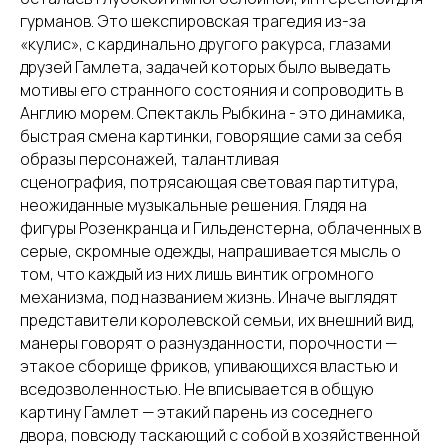
гурманов. Это шекспировская трагедия из-за
«кулис», с кардинально другого ракурса, глазами
друзей Гамлета, задачей которых было выведать
мотивы его странного состояния и сопроводить в
Англию морем. Спектакль Рыбкина - это динамика,
быстрая смена картинки, говорящие сами за себя
образы персонажей, талантливая
сценография, потрясающая световая партитура,
неожиданные музыкальные решения. Глядя на
фигуры Розенкранца и Гильденстерна, облаченных в
серые, скромные одежды, напрашивается мысль о
том, что каждый из них лишь винтик огромного
механизма, под названием жизнь. Иначе выглядят
представители королевской семьи, их внешний вид,
манеры говорят о разнузданности, порочности —
этакое сборище фриков, упивающихся властью и
вседозволенностью. Не вписывается в общую
картину Гамлет — этакий парень из соседнего
двора, повсюду таскающий с собой в хозяйственной