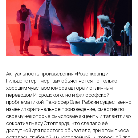
Актуальность произведения «Розенкранц и
Гильденстерн мертвы» объясняется не только
хорошим чувством юмора автора и отличным
переводом И. Бродского, но и философской
проблематикой. Режиссер Олег Рыбкин существенно
изменил оригинальное произведение, сместив по-
своему некоторые смысловые акценты и талантливо
сократив пьесу Стоппарда, что сделало её
доступной для простого обывателя, при этом пьеса
осталась глубокой и многослойной, интересной для