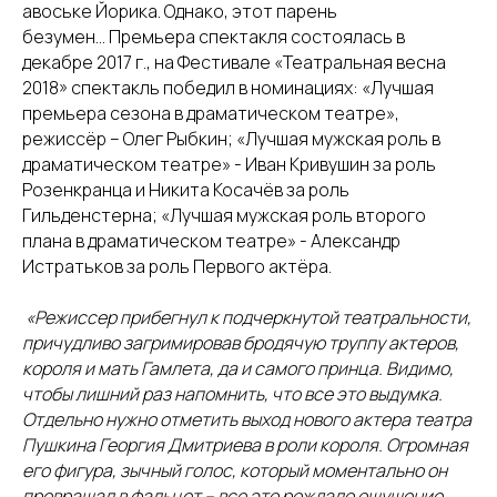
авоське Йорика. Однако, этот парень
безумен... Премьера спектакля состоялась в
декабре 2017 г., на Фестивале «Театральная весна
2018» спектакль победил в номинациях: «Лучшая
премьера сезона в драматическом театре»,
режиссёр – Олег Рыбкин; «Лучшая мужская роль в
драматическом театре» - Иван Кривушин за роль
Розенкранца и Никита Косачёв за роль
Гильденстерна; «Лучшая мужская роль второго
плана в драматическом театре» - Александр
Истратьков за роль Первого актёра.
«Режиссер прибегнул к подчеркнутой театральности,
причудливо загримировав бродячую труппу актеров,
короля и мать Гамлета, да и самого принца. Видимо,
чтобы лишний раз напомнить, что все это выдумка.
Отдельно нужно отметить выход нового актера театра
Пушкина Георгия Дмитриева в роли короля. Огромная
его фигура, зычный голос, который моментально он
превращал в фальцет – все это рождало ощущение