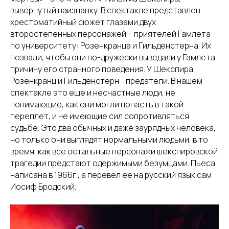
вывернутый наизнанку. В спектакле представлен
хрестоматийный сюжет глазами двух
второстепенных персонажей – приятелей Гамлета
по университету: Розенкранца и Гильденстерна. Их
позвали, чтобы они по-дружески выведали у Гамлета
причину его странного поведения. У Шекспира
Розенкранц и Гильденстерн - предатели. В нашем
спектакле это еще и несчастные люди, не
понимающие, как они могли попасть в такой
переплет, и не имеющие сил сопротивляться
судьбе. Это два обычных и даже заурядных человека,
но только они выглядят нормальными людьми, в то
время, как все остальные персонажи шекспировской
трагедии предстают одержимыми безумцами. Пьеса
написана в 1966г., а перевел ее на русский язык сам
Иосиф Бродский.