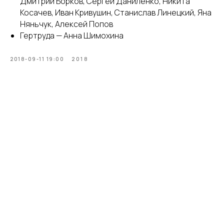
Дмитрий Борков, Сергей Даниленко, Никита
Косачев, Иван Кривушин, Станислав Линецкий, Яна
Няньчук, Алексей Попов
Гертруда — Анна Шимохина
2018-09-11 19:00
2018