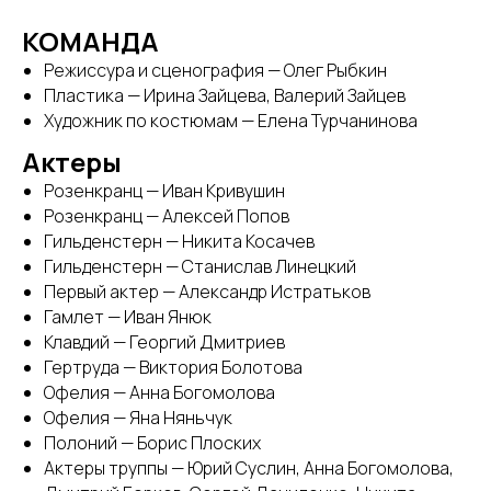
КОМАНДА
Режиссура и сценография — Олег Рыбкин
Пластика — Ирина Зайцева, Валерий Зайцев
Художник по костюмам — Елена Турчанинова
Актеры
Розенкранц — Иван Кривушин
Розенкранц — Алексей Попов
Гильденстерн — Никита Косачев
Гильденстерн — Станислав Линецкий
Первый актер — Александр Истратьков
Гамлет — Иван Янюк
Клавдий — Георгий Дмитриев
Гертруда — Виктория Болотова
Офелия — Анна Богомолова
Офелия — Яна Няньчук
Полоний — Борис Плоских
Актеры труппы — Юрий Суслин, Анна Богомолова,