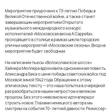
Мероприятие приурочено к 73-летию Победы в
Великой Отечественной войне, а также станет
завершающим мероприятием Открытого
музыкального международного конкурс
исполнителей «Московская весна А Cappella»,
проходящего в столице в рамках цикла городских
уличных мероприятий «Московские сезоны». Вход на
мероприятие будет свободным.
На написание пьесы «Волоколамское шоссе»
Хайнера Мюллера вдохновила одноименная повесть
Александра Бека о цене победы советских войск под
Москвой зимой 1942 года. Обращение к этому
эпическому тексту — это наша попытка в очередной
раз разобраться в нашем непростом и великом
прошлом. Без этого невозможно идти вперед и
строить новое. Глазами немецкого автора мы
смотрим на события 70- летней давности. Режиссер-