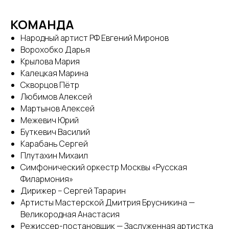
КОМАНДА
Народный артист РФ Евгений Миронов
Ворохобко Дарья
Крылова Мария
Калецкая Марина
Скворцов Пётр
Любимов Алексей
Мартынов Алексей
Межевич Юрий
Буткевич Василий
Карабань Сергей
Плутахин Михаил
Симфонический оркестр Москвы «Русская
Филармония»
Дирижер – Сергей Тарарин
Артисты Мастерской Дмитрия Брусникина —
Великородная Анастасия
Режиссер-постановщик — Заслуженная артистка