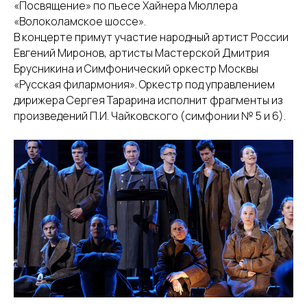
«Посвящение» по пьесе Хайнера Мюллера
«Волоколамское шоссе».
В концерте примут участие народный артист России
Евгений Миронов, артисты Мастерской Дмитрия
Брусникина и Симфонический оркестр Москвы
«Русская филармония». Оркестр под управлением
дирижера Сергея Тарарина исполнит фрагменты из
произведений П.И. Чайковского (симфонии № 5 и 6).