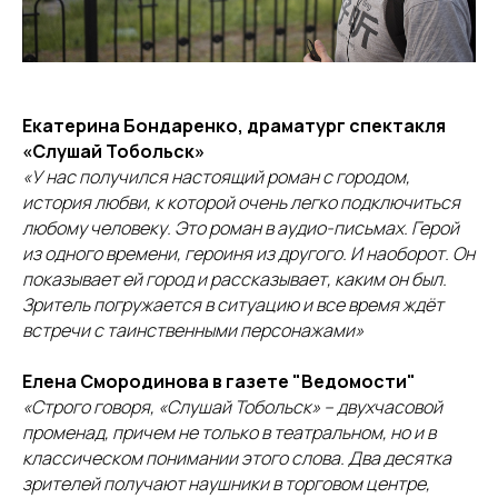
Екатерина Бондаренко, драматург спектакля
«Слушай Тобольск»
«У нас получился настоящий роман с городом,
история любви, к которой очень легко подключиться
любому человеку. Это роман в аудио-письмах. Герой
из одного времени, героиня из другого. И наоборот. Он
показывает ей город и рассказывает, каким он был.
Зритель погружается в ситуацию и все время ждёт
встречи с таинственными персонажами»
Елена Смородинова в газете "Ведомости"
«Строго говоря, «Слушай Тобольск» – двухчасовой
променад, причем не только в театральном, но и в
классическом понимании этого слова. Два десятка
зрителей получают наушники в торговом центре,