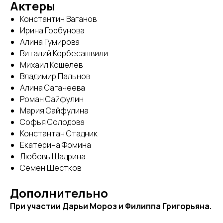
Актеры
Константин Ваганов
Ирина Горбунова
Алина Гумирова
Виталий Корбесашвили
Михаил Кошелев
Владимир Пальнов
Алина Сагачеева
Роман Сайфулин
Мария Сайфулина
Софья Солодова
Константан Стадник
Екатерина Фомина
Любовь Шадрина
Семен Шестков
Дополнительно
При участии Дарьи Мороз и Филиппа Григорьяна.