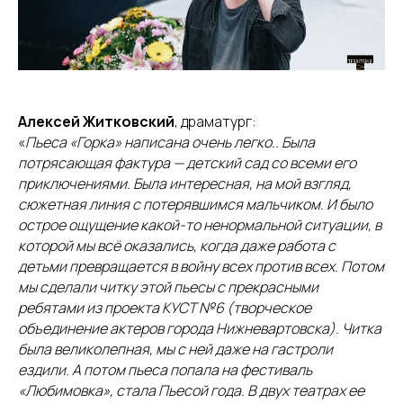
Алексей Житковский
, драматург:
«
Пьеса «Горка» написана очень легко.. Была
потрясающая фактура — детский сад со всеми его
приключениями. Была интересная, на мой взгляд,
сюжетная линия с потерявшимся мальчиком. И было
острое ощущение какой-то ненормальной ситуации, в
которой мы всё оказались, когда даже работа с
детьми превращается в войну всех против всех. Потом
мы сделали читку этой пьесы с прекрасными
ребятами из проекта КУСТ №6 (творческое
объединение актеров города Нижневартовска). Читка
была великолепная, мы с ней даже на гастроли
ездили. А потом пьеса попала на фестиваль
«Любимовка», стала Пьесой года. В двух театрах ее