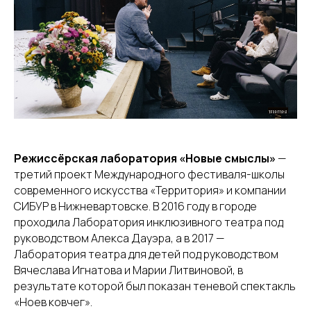
Режиссёрская лаборатория «Новые смыслы»
—
третий проект Международного фестиваля-школы
современного искусства «Территория» и компании
СИБУР в Нижневартовске. В 2016 году в городе
проходила Лаборатория инклюзивного театра под
руководством Алекса Дауэра, а в 2017 —
Лаборатория театра для детей под руководством
Вячеслава Игнатова и Марии Литвиновой, в
результате которой был показан теневой спектакль
«Ноев ковчег».