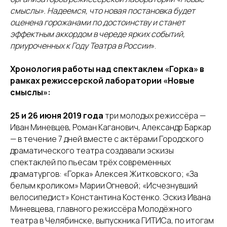
смыслы». Надеемся, что новая постановка будет
оценена горожанами по достоинству и станет
эффектным аккордом в череде ярких событий,
приуроченных к Году Театра в России
».
Хронология работы над спектаклем «Горка» в
рамках режиссерской лаборатории «Новые
смыслы»:
25 и 26 июня 2019 года
три молодых режиссёра —
Иван Миневцев, Роман Каганович, Александр Баркар
— в течение 7 дней вместе с актёрами Городского
драматического театра создавали эскизы
спектаклей по пьесам трёх современных
драматургов: «Горка» Алексея Житковского; «За
белым кроликом» Марии Огневой; «Исчезнувший
велосипедист» Константина Костенко. Эскиз Ивана
Миневцева, главного режиссёра Молодёжного
театра в Челябинске, выпускника ГИТИСа, по итогам