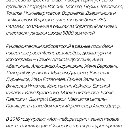
прошли в 7 городах России: Москве, Перми, Тобольске,
Томске, Нижневартовске, Воронеже, Дзержинске и
Чайковском. В проекте участвовали более 350
человек, созданные в рамках лабораторий эскизы и
спектакли увидели свыше 5000 зрителей.
Руководителями лабораторий в разные годы были
известные российские режиссёры, драматурги и
хореографы — Семён Александровский, Анна
Абалихина, Александр Андрияшкин, Женя Беркович,
Дмитрий Брусникин, Максим Диденко, Вячеслав
Дурненков, Иван Естегнеев, Галина Зальцман,
Вячеслав Игнатов, Константин Кейхель, Евгений
Кулагин, Илья Кухаренко, Мария Литвинова, Борис
Павлович, Дмитрий Сердюк, Мариэтта Цигаль-
Полищук, а также британский режиссёр Алекс Дауэр.
В 2016 году проект «Арт-лаборатории» занял первое
место в номинации «Спонсорство в культуре» премии