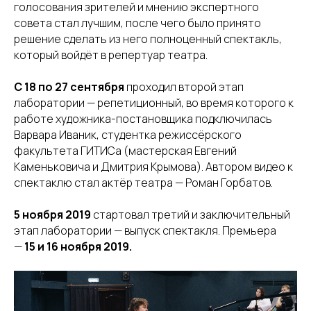
голосования зрителей и мнению экспертного
совета стал лучшим, после чего было принято
решение сделать из него полноценный спектакль,
который войдёт в репертуар театра.
С 18 по 27 сентября
проходил второй этап
лаборатории — репетиционный, во время которого к
работе художника-постановщика подключилась
Варвара Иваник, студентка режиссёрского
факультета ГИТИСа (мастерская Евгений
Каменьковича и Дмитрия Крымова). Автором видео к
спектаклю стал актёр театра — Роман Горбатов.
5 ноября 2019
стартовал третий и заключительный
этап лаборатории — выпуск спектакля. Премьера
—
15 и 16 ноября 2019.