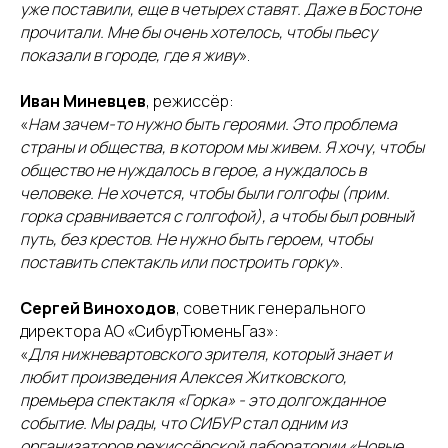
уже поставили, еще в четырех ставят. Даже в Бостоне
прочитали. Мне бы очень хотелось, чтобы пьесу
показали в городе, где я живу
».
Иван Миневцев
, режиссёр:
«
Нам зачем-то нужно быть героями. Это проблема
страны и общества, в котором мы живем. Я хочу, чтобы
общество не нуждалось в герое, а нуждалось в
человеке. Не хочется, чтобы были голгофы (прим.
горка сравнивается с голгофой), а чтобы был ровный
путь, без крестов. Не нужно быть героем, чтобы
поставить спектакль или построить горку
».
Сергей Виноходов
, советник генерального
директора АО «СибурТюменьГаз»:
«
Для нижневартовского зрителя, который знает и
любит произведения Алексея Житковского,
премьера спектакля «Горка» - это долгожданное
событие. Мы рады, что СИБУР стал одним из
организаторов режиссёрской лаборатории «Новые