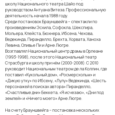
школу Национального театра Шайо под
руководством Антуана Витеза. Профессиональную
деятельность начал в 1988 году.
Среди постановок Брауншвейга – спектакли по
произведениям Эсхила, Софокла, Шекспира,
Мольера, Клейста, Бюхнера, Ибсена, Чехова,
Ведекинда, Пиранделло, Брехта, Хорвата, Ханоха
Левина, Оливье Пи и Арне Люгре.
Возглавлял Национальный центр драмы в Орлеане
(1993-1998), после этого Национальный театр
Страсбурга и школу при нём (2000-2008). С 2010
руководит Национальным театром де ла Коллин, где
поставил «Кукольный дом», «Росмерсхольм» и
«Дикую утку» по Ибсену, «Лулу» Ведекинда, «Шесть
персонажей в поисках автора» Пиранделло,
«Счастливые дни» Беккета, «Я исчезаю», «Дни под
землей» и «Ничего моего» Арне Люгре.
На счету Брауншвейга – постановка нескольких