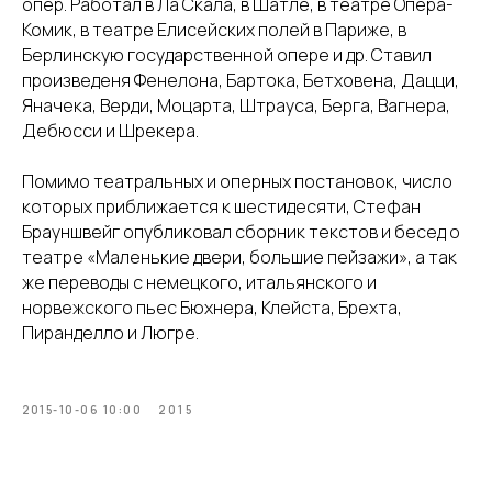
опер. Работал в Ла Скала, в Шатле, в театре Опера-
Комик, в театре Елисейских полей в Париже, в
Берлинскую государственной опере и др. Ставил
произведеня Фенелона, Бартока, Бетховена, Дацци,
Яначека, Верди, Моцарта, Штрауса, Берга, Вагнера,
Дебюсси и Шрекера.
Помимо театральных и оперных постановок, число
которых приближается к шестидесяти, Стефан
Брауншвейг опубликовал сборник текстов и бесед о
театре «Маленькие двери, большие пейзажи», а так
же переводы с немецкого, итальянского и
норвежского пьес Бюхнера, Клейста, Брехта,
Пиранделло и Люгре.
2015-10-06 10:00
2015