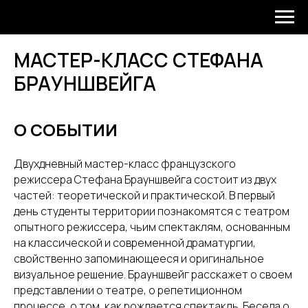
МАСТЕР-КЛАСС СТЕФАНА
БРАУНШВЕЙГА
О СОБЫТИИ
Двухдневный мастер-класс французского
режиссера Стефана Брауншвейга состоит из двух
частей: теоретической и практической. В первый
день студенты территории познакомятся с театром
опытного режиссера, чьим спектаклям, основанным
на классической и современной драматургии,
свойственно запоминающееся и оригинальное
визуальное решение. Брауншвейг расскажет о своем
представлении о театре, о репетиционном
процессе, о том, как рождается спектакль. Беседа о