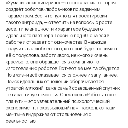
«Хуманитас инжиниринг» — это компания, которая
создаёт роботов-любовников по заданным
параметрам. Всё, что нужно для проектировки
такого андроида, — ответить на вопросы о росте,
весе, типе внешности и характере будущего
идеального партнёра. Героине под 30, она вся в
работе и страдает от одиночества. В надежде
получить возлюбленного, который будет понимать
её с полуслова, заботливого, нежного и очень
красивого, она обращается в компанию по
изготовлению роботов. Вот-вот её мечта сбудется.
Но в жизни всё оказывается сложнее и запутаннее.
Поиск идеальных отношений оборачивается
утратой иллюзий: даже самый совершенный спутник
не гарантирует счастья. Спектакль «Роботы тоже
плачут» — это увлекательный психологический
эксперимент, показывающий нам, насколько наши
мечтыне выдерживают столкновения с
реальностью.