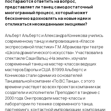
постараются ответить на вопрос,
представляет ли танец самодостаточный
многогранный процесс, который может
бесконечно вдохновлять на новые идеи и
откликаться неожиданными эмоциями?
Альберт Альбертс и Александра Конникова учились
современному танцу и импровизации в «Классе
экспрессивной пластики» Г.М. Абрамова при театре
«Школа драматического искусства». Участвовали в
спектакле Саши Вальц «На земле», изучали
современный танец на мастер-классах ведущих
мастеров Европы и США. В 1999 Альбертс и
Конникова стали одними из основателей
Танцевальной компании «По.В.С.Танцы», с этого
времени участвует во всех проектах компании как
создатели и исполнители. Преподают в тандеме с
2000 года. Они проводили мастер-классы и
лаборатории по технике современного танца,
партнерингу, контактной импровизации, композиции