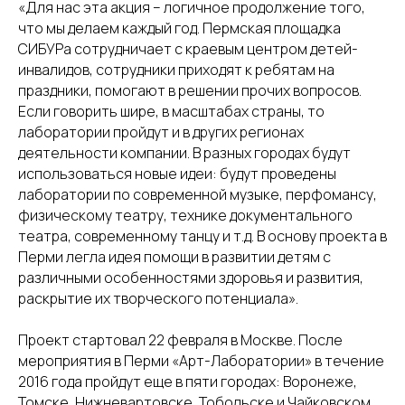
«Для нас эта акция – логичное продолжение того,
что мы делаем каждый год. Пермская площадка
СИБУРа сотрудничает с краевым центром детей-
инвалидов, сотрудники приходят к ребятам на
праздники, помогают в решении прочих вопросов.
Если говорить шире, в масштабах страны, то
лаборатории пройдут и в других регионах
деятельности компании. В разных городах будут
использоваться новые идеи: будут проведены
лаборатории по современной музыке, перфомансу,
физическому театру, технике документального
театра, современному танцу и т.д. В основу проекта в
Перми легла идея помощи в развитии детям с
различными особенностями здоровья и развития,
раскрытие их творческого потенциала».
Проект стартовал 22 февраля в Москве. После
мероприятия в Перми «Арт-Лаборатории» в течение
2016 года пройдут еще в пяти городах: Воронеже,
Томске, Нижневартовске, Тобольске и Чайковском.