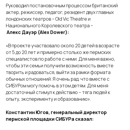
Руководил постановочным процессом британский
актер, режиссер, педагог, резидент двух главных
лондонских театров – Old Vic Theatre и
Национального Королевского театра –
Алекс Дауэр (Alex Dower):
«В проекте участвовало около 20 детей в возрасте
от 5 до 20 лет и примерно столько же пермских
специалистов по работе с ними. Для меня важно,
чтобы эти семьи получили возможность вместе
творить и радоваться, выйти за рамки формата
обычных отношений. Я очень рад, что вместе с
СИБУРом могу помочь в этом детям. Для меня
достаточный стимул к действию – тяга людей к
опыту, эксперименту и образованию».
Константин Югов, генеральный директор
пермской площадки СИБУРа сказал: