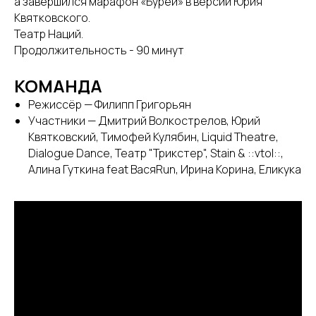
а завершился марафон «Бурей» в версии Юрия
Квятковского.
Театр Наций.
Продолжительность - 90 минут
КОМАНДА
Режиссёр — Филипп Григорьян
Участники — Дмитрий Волкострелов, Юрий
Квятковский, Тимофей Кулябин, Liquid Theatre,
Dialogue Dance, Театр "Трикстер", Stain & ::vtol::,
Алина Гуткина feat ВасяRun, Ирина Корина, Еликука