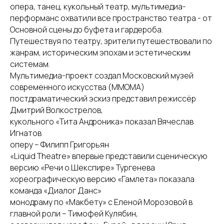
опера, танец, кукольный театр, мультимедиа-
перформанс охватили все пространство театра - от
Основной сцены до буфета и гардероба.
Путешествуя по театру, зрители путешествовали по
жанрам, историческим эпохам и эстетическим
системам.
Мультимедиа-проект создал Московский музей
современного искусства (ММОМА)
постдраматический эскиз представил режиссёр
Дмитрий Волкострелов,
кукольного «Тита Андроника» показал Вячеслав
Игнатов
оперу – Филипп Григорьян
«Liquid Theatre» впервые представили сценическую
версию «Речи о Шекспире» Тургенева
хореографическую версию «Гамлета» показала
команда «Диалог Данс»
монодраму по «Макбету» с Еленой Морозовой в
главной роли – Тимофей Кулябин,