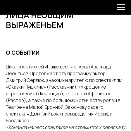
НАШЕ ВСЁ…БРОДСКИЙ.
ЛИЦА НЕОБЩИМ
ВЫРАЖЕНЬЕМ
О СОБЫТИИ
Цикл спектаклей «Наше все…» открыл Авангард
Леонтьев. Продолжает эту программу актер
Дмитрий Сердюк, знакомый зрителю по спектаклям
«Сказки Пушкина» (Рассказчик), «Укрощение
строптивой» (Люченцио), «Честный Аферист»
(Распер), а также по большому количеству ролей в
Театре на Малой Бронной. За основу своего
спектакля Дмитрий взял произведения Иосифа
Бродского.
«Команда нашего спектакля не стремится к пересказу